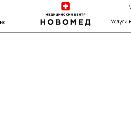
Услуги 
исты